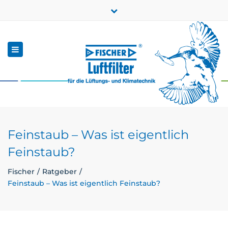
×
Close
Qualität seit 1912
+49 (0) 7157-5641-0
top
bar
Toggle
info.dett@fischer-luftfilter.de
navigation
Zum Online-Shop
Feinstaub – Was ist eigentlich
Feinstaub?
Fischer
Ratgeber
Feinstaub – Was ist eigentlich Feinstaub?