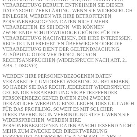
VERARBEITUNG BERUHT, ENTNEHMEN SIE DIESER
DATENSCHUTZERKLÄRUNG. WENN SIE WIDERSPRUCH
EINLEGEN, WERDEN WIR IHRE BETROFFENEN
PERSONENBEZOGENEN DATEN NICHT MEHR
VERARBEITEN, ES SEI DENN, WIR KÖNNEN
ZWINGENDE SCHUTZWÜRDIGE GRÜNDE FÜR DIE
VERARBEITUNG NACHWEISEN, DIE IHRE INTERESSEN,
RECHTE UND FREIHEITEN ÜBERWIEGEN ODER DIE
VERARBEITUNG DIENT DER GELTENDMACHUNG,
AUSÜBUNG ODER VERTEIDIGUNG VON
RECHTSANSPRÜCHEN (WIDERSPRUCH NACH ART. 21
ABS. 1 DSGVO).
WERDEN IHRE PERSONENBEZOGENEN DATEN
VERARBEITET, UM DIREKTWERBUNG ZU BETREIBEN,
SO HABEN SIE DAS RECHT, JEDERZEIT WIDERSPRUCH
GEGEN DIE VERARBEITUNG SIE BETREFFENDER
PERSONENBEZOGENER DATEN ZUM ZWECKE
DERARTIGER WERBUNG EINZULEGEN; DIES GILT AUCH
FÜR DAS PROFILING, SOWEIT ES MIT SOLCHER
DIREKTWERBUNG IN VERBINDUNG STEHT. WENN SIE
WIDERSPRECHEN, WERDEN IHRE
PERSONENBEZOGENEN DATEN ANSCHLIESSEND NICHT
MEHR ZUM ZWECKE DER DIREKTWERBUNG
VERWENDET (WIDERSPRUCH NACH ART. 21 ABS. 2