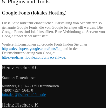
5. Plugins und Tools
Google Fonts (lokales Hosting)
Diese Seite nutzt zur einheitlichen Darstellung von Schriftarten so
genannte Google Fonts, die von Google bereitgestellt werden. Die
Google Fonts sind lokal installiert. Eine Verbindung zu Servern von
Google findet dabei nicht statt.
Weitere Informationen zu Google Fonts finden Sie unter
https://developers.google.com/fonts/faq
und in der
Datenschutzerklärung von Google:
https://policies.google.com/privacy?hl=de
.
Heinz Fischer KG
Standort Dettenhausen
Mühlweg 10, D-72135 Dettenhausen
+49(0)7157- 5641-0
info.dett@fischer-luftfilter.de
Heinz Fischer e.K.