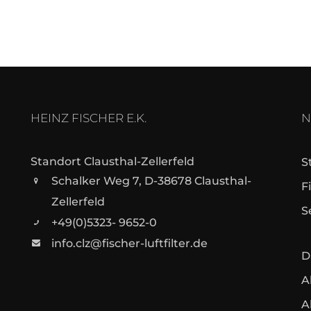
HEINZ FISCHER E.K.
N
Standort Clausthal-Zellerfeld
S
Schalker Weg 7, D-38678 Clausthal-
F
Zellerfeld
S
+49(0)5323- 9652-0
info.clz@fischer-luftfilter.de
D
A
A