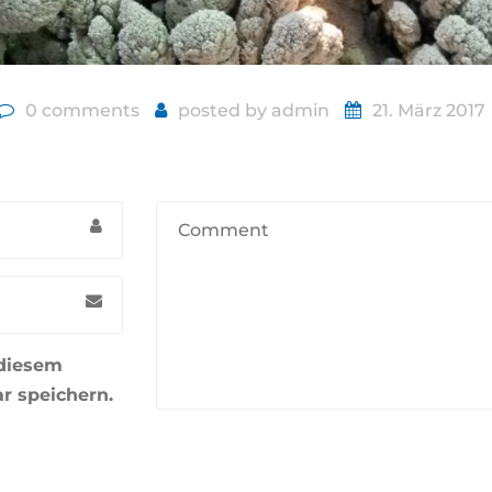
0 comments
posted by
admin
21. März 2017
 diesem
r speichern.