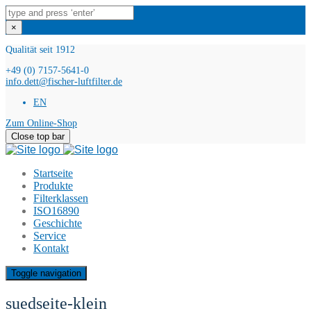
×
Qualität seit 1912
+49 (0) 7157-5641-0
info.dett@fischer-luftfilter.de
EN
Zum Online-Shop
Close top bar
Startseite
Produkte
Filterklassen
ISO16890
Geschichte
Service
Kontakt
Toggle navigation
suedseite-klein