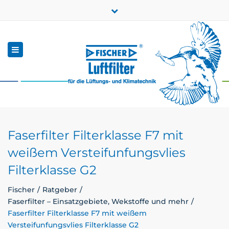
×
Close
Qualität seit 1912
+49 (0) 7157-5641-0
top
bar
Toggle
info.dett@fischer-luftfilter.de
navigation
Zum Online-Shop
EN
Faserfilter Filterklasse F7 mit
weißem Versteifunfungsvlies
Filterklasse G2
Fischer
Ratgeber
Faserfilter – Einsatzgebiete, Wekstoffe und mehr
Faserfilter Filterklasse F7 mit weißem
Versteifunfungsvlies Filterklasse G2